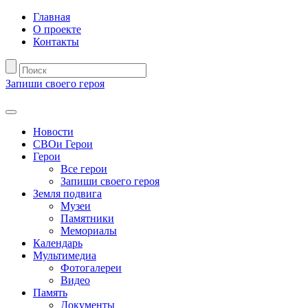
Главная
О проекте
Контакты
Запиши своего героя
Новости
СВОи Герои
Герои
Все герои
Запиши своего героя
Земля подвига
Музеи
Памятники
Мемориалы
Календарь
Мультимедиа
Фотогалереи
Видео
Память
Документы