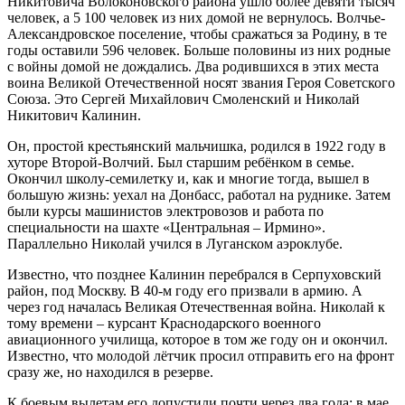
Никитовича Волоконовского района ушло более девяти тысяч
человек, а 5 100 человек из них домой не вернулось. Волчье-
Александровское поселение, чтобы сражаться за Родину, в те
годы оставили 596 человек. Больше половины из них родные
с войны домой не дождались. Два родившихся в этих места
воина Великой Отечественной носят звания Героя Советского
Союза. Это Сергей Михайлович Смоленский и Николай
Никитович Калинин.
Он, простой крестьянский мальчишка, родился в 1922 году в
хуторе Второй-Волчий. Был старшим ребёнком в семье.
Окончил школу-семилетку и, как и многие тогда, вышел в
большую жизнь: уехал на Донбасс, работал на руднике. Затем
были курсы машинистов электровозов и работа по
специальности на шахте «Центральная – Ирмино».
Параллельно Николай учился в Луганском аэроклубе.
Известно, что позднее Калинин перебрался в Серпуховский
район, под Москву. В 40-м году его призвали в армию. А
через год началась Великая Отечественная война. Николай к
тому времени – курсант Краснодарского военного
авиационного училища, которое в том же году он и окончил.
Известно, что молодой лётчик просил отправить его на фронт
сразу же, но находился в резерве.
К боевым вылетам его допустили почти через два года: в мае