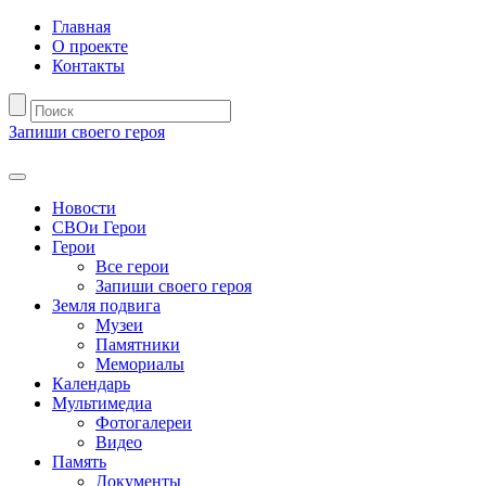
Главная
О проекте
Контакты
Запиши своего героя
Новости
СВОи Герои
Герои
Все герои
Запиши своего героя
Земля подвига
Музеи
Памятники
Мемориалы
Календарь
Мультимедиа
Фотогалереи
Видео
Память
Документы