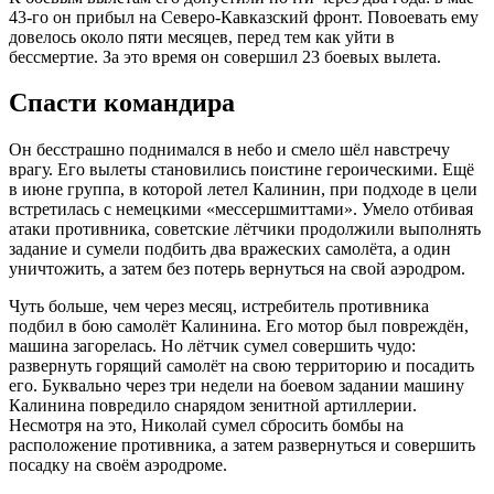
43-го он прибыл на Северо-Кавказский фронт. Повоевать ему
довелось около пяти месяцев, перед тем как уйти в
бессмертие. За это время он совершил 23 боевых вылета.
Спасти командира
Он бесстрашно поднимался в небо и смело шёл навстречу
врагу. Его вылеты становились поистине героическими. Ещё
в июне группа, в которой летел Калинин, при подходе в цели
встретилась с немецкими «мессершмиттами». Умело отбивая
атаки противника, советские лётчики продолжили выполнять
задание и сумели подбить два вражеских самолёта, а один
уничтожить, а затем без потерь вернуться на свой аэродром.
Чуть больше, чем через месяц, истребитель противника
подбил в бою самолёт Калинина. Его мотор был повреждён,
машина загорелась. Но лётчик сумел совершить чудо:
развернуть горящий самолёт на свою территорию и посадить
его. Буквально через три недели на боевом задании машину
Калинина повредило снарядом зенитной артиллерии.
Несмотря на это, Николай сумел сбросить бомбы на
расположение противника, а затем развернуться и совершить
посадку на своём аэродроме.