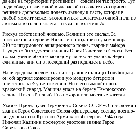
да ещё на территории противника – совсем не так просто. Тут
надо обладать железной выдержкой и сознательно принять
решение добровольно полезть дьяволу в пасть, которая в
любой момент может захлопнуться: достаточно одной пули из
автомата в баллон колеса – и уже не взлетишь!».
Рискуя собственной жизнью, Калинин это сделал. За
проявленный героизм Николай по ходатайству командира
210-го штурмового авиационного полка, гвардии майора
Глущенко был удостоен звания Героя Советского Союза. Вот
только узнать об этом молодому парню не удалось. Через
считанные дни он в последний раз поднялся в небо.
На очередном боевом задании в районе станицы Голубицкой
он обнаружил замаскированную мощную батарею и
приступил к её уничтожению. Но в его самолёт попал
вражеский снаряд. Машина упала на берегу Темрюкского
залива, Николай погиб. Его похоронили местные жители.
Указом Президиума Верховного Совета СССР «О присвоении
звания Героя Советского Союза офицерскому составу военно-
воздушных сил Красной Армии» от 4 февраля 1944 года
Николай Калинин посмертно удостоен звания Героя
Советского Союза.