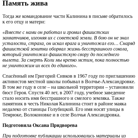
Память жива
Тогда же командование части Калинина в письме обратилось
к его отцу и матери:
«Вместе с нами он работал и громил фашистских
захватчиков, изгоняя их с советской земли. В бою он не знал
усталости, страха, он искал врага и уничтожал его… Снаряд
фашистской зенитки оборвал жизнь бесстрашного сокола,
который уничтожал фашистскую свору до последнего
вылета. За смерть Коли мы крепко мстим, пока полностью
не уничтожим их всех до единого».
Спасённый им Григорий Сивков в 1967 году по приглашению
активистов местной школы побывал в Волчье-Александровке.
В том же году в селе – на школьной территории – установили
бюст Героя. Спустя 40 лет, в 2007 году, учебное заведение
стало носить имя бесстрашного и смелого земляка. Также
памятник в честь Николая Калинина стоит в районе маяка
недалеко от станицы Голубицкой. Его имя носят улицы в
Темрюке, Волоконовке и в селе Волчья Александровка.
Подготовила Оксана Придворева
При подготовке публикации использовались материалы из