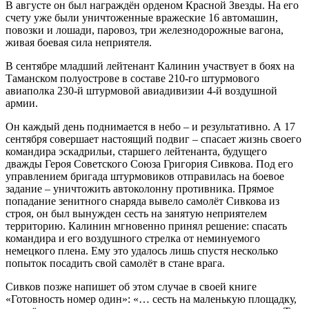
В августе он был награждён орденом Красной Звезды. На его
счету уже были уничтоженные вражеские 16 автомашин,
повозки и лошади, паровоз, три железнодорожные вагона,
живая боевая сила неприятеля.
В сентябре младший лейтенант Калинин участвует в боях на
Таманском полуострове в составе 210-го штурмового
авиаполка 230-й штурмовой авиадивизии 4-й воздушной
армии.
Он каждый день поднимается в небо – и результативно. А 17
сентября совершает настоящий подвиг – спасает жизнь своего
командира эскадрильи, старшего лейтенанта, будущего
дважды Героя Советского Союза Григория Сивкова. Под его
управлением бригада штурмовиков отправилась на боевое
задание – уничтожить автоколонну противника. Прямое
попадание зенитного снаряда вывело самолёт Сивкова из
строя, он был вынужден сесть на занятую неприятелем
территорию. Калинин мгновенно принял решение: спасать
командира и его воздушного стрелка от неминуемого
немецкого плена. Ему это удалось лишь спустя несколько
попыток посадить свой самолёт в стане врага.
Сивков позже напишет об этом случае в своей книге
«Готовность номер один»: «… сесть на маленькую площадку,