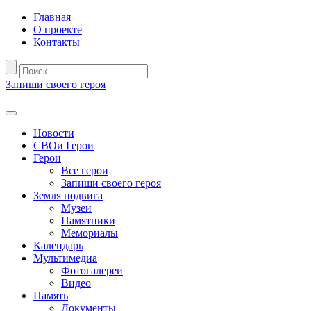
Главная
О проекте
Контакты
Запиши своего героя
Новости
СВОи Герои
Герои
Все герои
Запиши своего героя
Земля подвига
Музеи
Памятники
Мемориалы
Календарь
Мультимедиа
Фотогалереи
Видео
Память
Документы