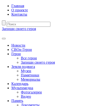
Главная
О проекте
Контакты
Запиши своего героя
Новости
СВОи Герои
Герои
Все герои
Запиши своего героя
Земля подвига
Музеи
Памятники
Мемориалы
Календарь
Мультимедиа
Фотогалереи
Видео
Память
Документы