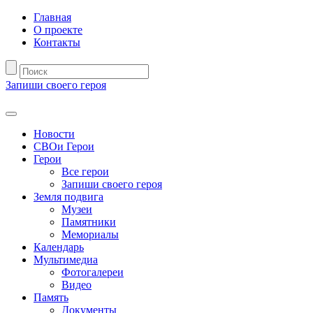
Главная
О проекте
Контакты
Запиши своего героя
Новости
СВОи Герои
Герои
Все герои
Запиши своего героя
Земля подвига
Музеи
Памятники
Мемориалы
Календарь
Мультимедиа
Фотогалереи
Видео
Память
Документы