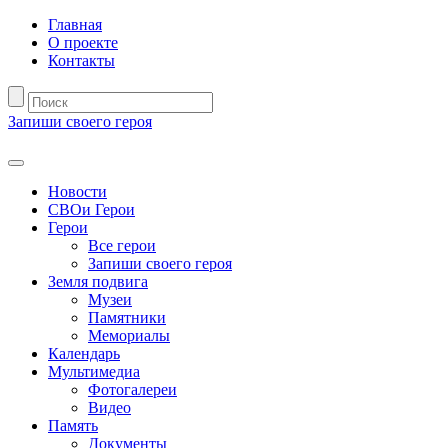
Главная
О проекте
Контакты
Запиши своего героя
Новости
СВОи Герои
Герои
Все герои
Запиши своего героя
Земля подвига
Музеи
Памятники
Мемориалы
Календарь
Мультимедиа
Фотогалереи
Видео
Память
Документы