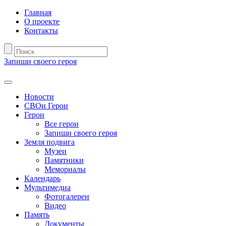
Главная
О проекте
Контакты
Запиши своего героя
Новости
СВОи Герои
Герои
Все герои
Запиши своего героя
Земля подвига
Музеи
Памятники
Мемориалы
Календарь
Мультимедиа
Фотогалереи
Видео
Память
Документы