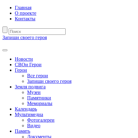
Главная
О проекте
Контакты
Запиши своего героя
Новости
СВОи Герои
Герои
Все герои
Запиши своего героя
Земля подвига
Музеи
Памятники
Мемориалы
Календарь
Мультимедиа
Фотогалереи
Видео
Память
Документы