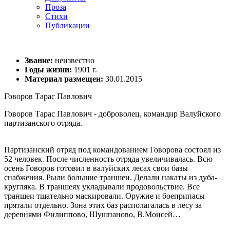
Проза
Стихи
Публикации
Звание:
неизвестно
Годы жизни:
1901 г.
Материал размещен:
30.01.2015
Говоров Тарас Павлович
Говоров Тарас Павлович - доброволец, командир Валуйского
партизанского отряда.
Партизанский отряд под командованием Говорова состоял из
52 человек. После численность отряда увеличивалась. Всю
осень Говоров готовил в валуйских лесах свои базы
снабжения. Рыли большие траншеи. Делали накаты из дуба-
кругляка. В траншеях укладывали продовольствие. Все
траншеи тщательно маскировали. Оружие и боеприпасы
прятали отдельно. Зона этих баз располагалась в лесу за
деревнями Филиппово, Шушпаново, В.Моисей…