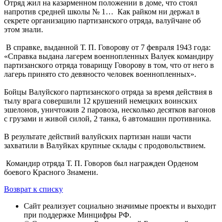
Отряд жил на казарменном положении в доме, что стоял
напротив средней школы № 1… Как райком ни держал в
секрете организацию партизанского отряда, валуйчане об
этом знали.
В справке, выданной Т. П. Говорову от 7 февраля 1943 года:
«Справка выдана лагерем военнопленных Валуек командиру
партизанского отряда товарищу Говорову в том, что от него в
лагерь принято сто девяносто человек военнопленных».
Бойцы Валуйского партизанского отряда за время действия в
тылу врага совершили 12 крушений немецких воинских
эшелонов, уничтожив 2 паровоза, несколько десятков вагонов
с грузами и живой силой, 2 танка, 6 автомашин противника.
В результате действий валуйских партизан наши части
захватили в Валуйках крупные склады с продовольствием.
Командир отряда Т. П. Говоров был награжден Орденом
боевого Красного Знамени.
Возврат к списку
Сайт реализует социально значимые проекты и выходит
при поддержке Минцифры РФ.