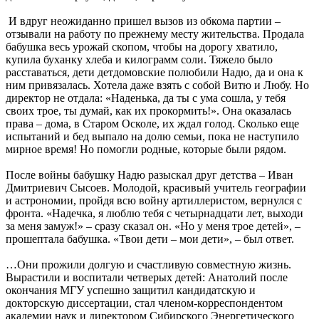
И вдруг неожиданно пришел вызов из обкома партии –
отзывали на работу по прежнему месту жительства. Продала
бабушка весь урожай скопом, чтобы на дорогу хватило,
купила буханку хлеба и килограмм соли. Тяжело было
расставаться, дети детдомовские полюбили Надю, да и она к
ним привязалась. Хотела даже взять с собой Витю и Любу. Но
директор не отдала: «Наденька, да ты с ума сошла, у тебя
своих трое, ты думай, как их прокормить!». Она оказалась
права – дома, в Старом Осколе, их ждал голод. Сколько еще
испытаний и бед выпало на долю семьи, пока не наступило
мирное время! Но помогли родные, которые были рядом.
После войны бабушку Надю разыскал друг детства – Иван
Дмитриевич Сысоев. Молодой, красивый учитель географии
и астрономии, пройдя всю войну артиллеристом, вернулся с
фронта. «Надечка, я люблю тебя с четырнадцати лет, выходи
за меня замуж!» – сразу сказал он. «Но у меня трое детей», –
прошептала бабушка. «Твои дети – мои дети», – был ответ.
…Они прожили долгую и счастливую совместную жизнь.
Вырастили и воспитали четверых детей: Анатолий после
окончания МГУ успешно защитил кандидатскую и
докторскую диссертации, стал членом-корреспондентом
академии наук и директором Сибирского Энергетического