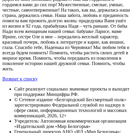
гордимся вами до сих пор! Мужественные, смелые, умные,
честные, самоотверженные! На таких, как вы, держалась наша
страна, держались семьи. Наша забота, любовь и преданность
помогла вам прожить долгую жизнь: прадедушка Ваня ушёл
из жизни в 92 года, прабабушка Надя – чуть раньше. От бабы
Нади всем женщинам нашей семьи: бабушке Ларисе, маме
Ирине, сестре Оле и мне – передались веселый характер,
красивый почерк, любовь к литературе и карие, как вишни,
глаза. Спасибо тебе, Наденька из Чернянки! Мы любим тебя и
всегда будем помнить! Помнить, чтобы растить своих детей в
мирное время. Помнить, чтобы передавать из поколения в
поколение историю нашей дружной семьи. Помнить, чтобы
жить.
Возврат к списку
Сайт реализует социально значимые проекты и выходит
при поддержке Минцифры РФ.
© Сетевое издание «Белгородский Бессмертный полк»
зарегистрировано Федеральной службой по надзору в
сфере связи, информационных технологий и массовых
коммуникаций, 2026, 12+
Учредитель: Автономная некоммерческая организация
«Издательский дом «Мир Белогорья»
Генеральный директор АНО «ИД «Мир Белогорья»: