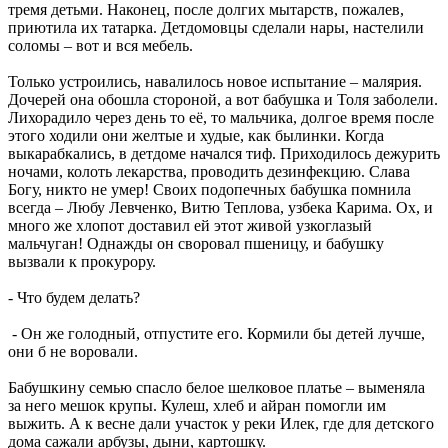
тремя детьми. Наконец, после долгих мытарств, пожалев,
приютила их татарка. Детдомовцы сделали нары, настелили
соломы – вот и вся мебель.
Только устроились, навалилось новое испытание – малярия.
Дочерей она обошла стороной, а вот бабушка и Толя заболели.
Лихорадило через день то её, то мальчика, долгое время после
этого ходили они желтые и худые, как былинки. Когда
выкарабкались, в детдоме начался тиф. Приходилось дежурить
ночами, колоть лекарства, проводить дезинфекцию. Слава
Богу, никто не умер! Своих подопечных бабушка помнила
всегда – Любу Левченко, Витю Теплова, узбека Карима. Ох, и
много же хлопот доставил ей этот живой узкоглазый
мальчуган! Однажды он своровал пшеницу, и бабушку
вызвали к прокурору.
- Что будем делать?
- Он же голодный, отпустите его. Кормили бы детей лучше,
они б не воровали.
Бабушкину семью спасло белое шелковое платье – выменяла
за него мешок крупы. Кулеш, хлеб и айран помогли им
выжить. А к весне дали участок у реки Илек, где для детского
дома сажали арбузы, дыни, картошку.