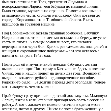
был пятилетний сын Толя, трехлетняя Людмила и
новорожденная Лариса, моя бабушка по маминой линии.
Было страшно, мучительно страшно. Помогли военные из
авиационной части, стоящей неподалеку. Они довезли до
городка Кирсанова, что в Тамбовской области. Ехать
пришлось на грузовой машине.
Под Воронежем их застала страшная бомбежка. Бабушку
Надю спасло то, что она с детьми осталась на берегу, не успев
сесть на плоты. А немцы бомбили всех, кто пытался
переправиться через Дон. Крики, рев самолетов, плач детей и
женщин и окровавленное побережье – вот что осталось в
памяти от августа 1942 года.
После долгой и мучительной поездки бабушка с детьми
вышла на станции Чингирлау в Казахстане. Здесь, в поселке
Чилик, они и нашли приют на целых два года. Военкомат
выделил пятьдесят рублей – единовременное пособие.
Радости-то было!.. За долгий переезд дети оголодали, теперь
хоть накормить чем-то можно.
Прабабушку сразу приняли в детский дом завучем. Младшую
Ларису взяли в ясли, старших приходилось брать с собой на
работу. А вот с жильем не повезло, сначала в одном месте
отказали, потом в другом. Никто не хотел брать женщину с