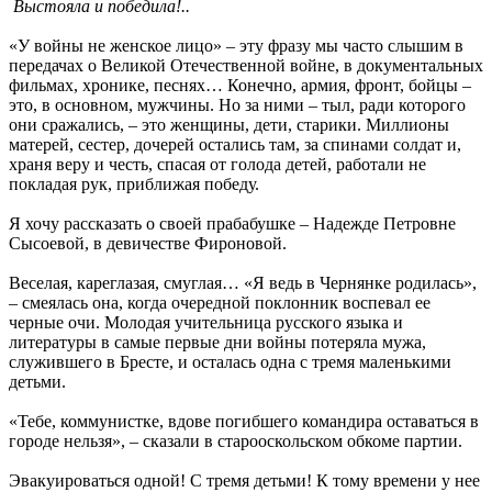
Выстояла и победила!..
«У войны не женское лицо» – эту фразу мы часто слышим в
передачах о Великой Отечественной войне, в документальных
фильмах, хронике, песнях… Конечно, армия, фронт, бойцы –
это, в основном, мужчины. Но за ними – тыл, ради которого
они сражались, – это женщины, дети, старики. Миллионы
матерей, сестер, дочерей остались там, за спинами солдат и,
храня веру и честь, спасая от голода детей, работали не
покладая рук, приближая победу.
Я хочу рассказать о своей прабабушке – Надежде Петровне
Сысоевой, в девичестве Фироновой.
Веселая, кареглазая, смуглая… «Я ведь в Чернянке родилась»,
– смеялась она, когда очередной поклонник воспевал ее
черные очи. Молодая учительница русского языка и
литературы в самые первые дни войны потеряла мужа,
служившего в Бресте, и осталась одна с тремя маленькими
детьми.
«Тебе, коммунистке, вдове погибшего командира оставаться в
городе нельзя», – сказали в старооскольском обкоме партии.
Эвакуироваться одной! С тремя детьми! К тому времени у нее