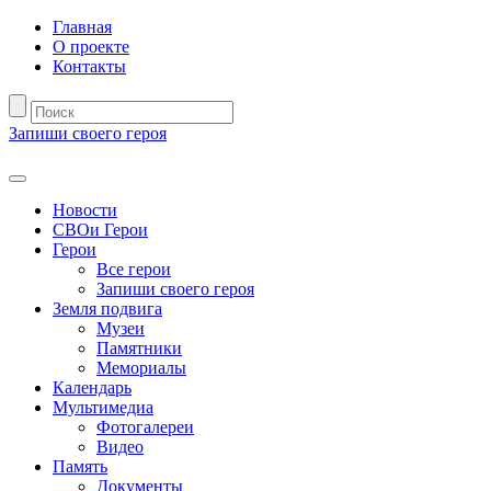
Главная
О проекте
Контакты
Запиши своего героя
Новости
СВОи Герои
Герои
Все герои
Запиши своего героя
Земля подвига
Музеи
Памятники
Мемориалы
Календарь
Мультимедиа
Фотогалереи
Видео
Память
Документы