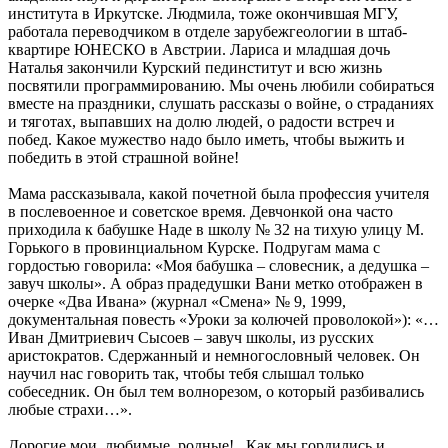
института в Иркутске. Людмила, тоже окончившая МГУ,
работала переводчиком в отделе зарубежгеологии в штаб-
квартире ЮНЕСКО в Австрии. Лариса и младшая дочь
Наталья закончили Курский пединститут и всю жизнь
посвятили программированию. Мы очень любили собираться
вместе на праздники, слушать рассказы о войне, о страданиях
и тяготах, выпавших на долю людей, о радости встреч и
побед. Какое мужество надо было иметь, чтобы выжить и
победить в этой страшной войне!
Мама рассказывала, какой почетной была профессия учителя
в послевоенное и советское время. Девчонкой она часто
приходила к бабушке Наде в школу № 32 на тихую улицу М.
Горького в провинциальном Курске. Подругам мама с
гордостью говорила: «Моя бабушка – словесник, а дедушка –
завуч школы». А образ прадедушки Вани метко отображен в
очерке «Два Ивана» (журнал «Смена» № 9, 1999,
документальная повесть «Уроки за колючей проволокой»): «…
Иван Дмитриевич Сысоев – завуч школы, из русских
аристократов. Сдержанный и немногословный человек. Он
научил нас говорить так, чтобы тебя слышал только
собеседник. Он был тем волнорезом, о который разбивались
любые страхи…».
Дорогие мои, любимые, родные!.. Как мы гордились и