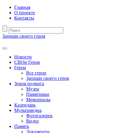
Главная
О проекте
Контакты
Запиши своего героя
Новости
СВОи Герои
Герои
Все герои
Запиши своего героя
Земля подвига
Музеи
Памятники
Мемориалы
Календарь
Мультимедиа
Фотогалереи
Видео
Память
Документы