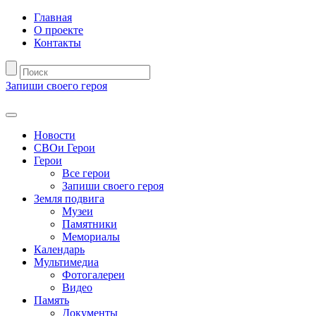
Главная
О проекте
Контакты
Запиши своего героя
Новости
СВОи Герои
Герои
Все герои
Запиши своего героя
Земля подвига
Музеи
Памятники
Мемориалы
Календарь
Мультимедиа
Фотогалереи
Видео
Память
Документы