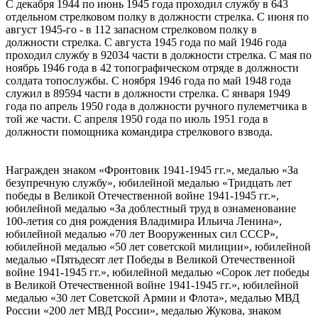
С декабря 1944 по июнь 1945 года проходил службу в 643
отдельном стрелковом полку в должности стрелка. С июня по
август 1945-го - в 112 запасном стрелковом полку в
должности стрелка. С августа 1945 года по май 1946 года
проходил службу в 92034 части в должности стрелка. С мая по
ноябрь 1946 года в 42 топографическом отряде в должности
солдата топослужбы. С ноября 1946 года по май 1948 года
служил в 89594 части в должности стрелка. С января 1949
года по апрель 1950 года в должности ручного пулеметчика в
той же части. С апреля 1950 года по июль 1951 года в
должности помощника командира стрелкового взвода.
Награжден знаком «Фронтовик 1941-1945 гг.», медалью «За
безупречную службу», юбилейной медалью «Тридцать лет
победы в Великой Отечественной войне 1941-1945 гг.»,
юбилейной медалью «За доблестный труд в ознаменование
100-летия со дня рождения Владимира Ильича Ленина»,
юбилейной медалью «70 лет Вооруженных сил СССР»,
юбилейной медалью «50 лет советской милиции», юбилейной
медалью «Пятьдесят лет Победы в Великой Отечественной
войне 1941-1945 гг.», юбилейной медалью «Сорок лет победы
в Великой Отечественной войне 1941-1945 гг.», юбилейной
медалью «30 лет Советской Армии и Флота», медалью МВД
России «200 лет МВД России», медалью Жукова, знаком