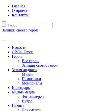
Главная
О проекте
Контакты
Запиши своего героя
Новости
СВОи Герои
Герои
Все герои
Запиши своего героя
Земля подвига
Музеи
Памятники
Мемориалы
Календарь
Мультимедиа
Фотогалереи
Видео
Память
Документы