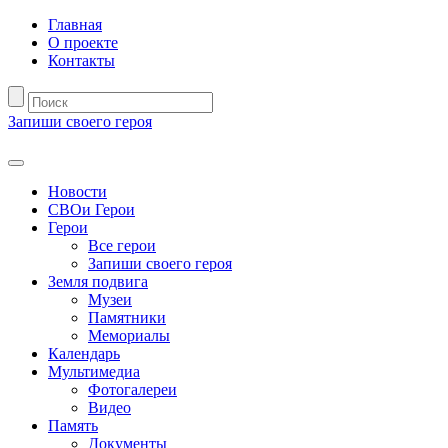
Главная
О проекте
Контакты
Запиши своего героя
Новости
СВОи Герои
Герои
Все герои
Запиши своего героя
Земля подвига
Музеи
Памятники
Мемориалы
Календарь
Мультимедиа
Фотогалереи
Видео
Память
Документы