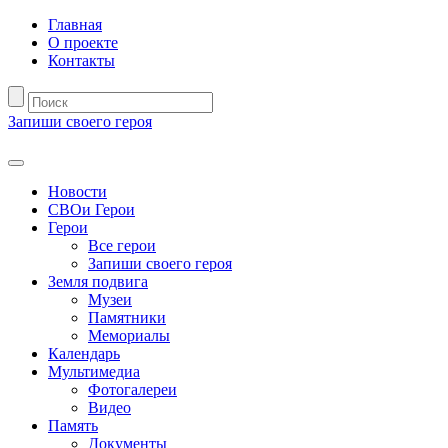
Главная
О проекте
Контакты
Запиши своего героя
Новости
СВОи Герои
Герои
Все герои
Запиши своего героя
Земля подвига
Музеи
Памятники
Мемориалы
Календарь
Мультимедиа
Фотогалереи
Видео
Память
Документы