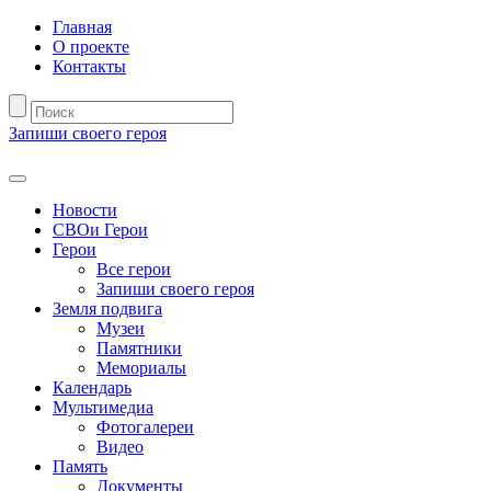
Главная
О проекте
Контакты
Запиши своего героя
Новости
СВОи Герои
Герои
Все герои
Запиши своего героя
Земля подвига
Музеи
Памятники
Мемориалы
Календарь
Мультимедиа
Фотогалереи
Видео
Память
Документы