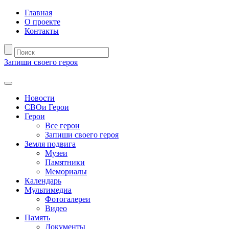
Главная
О проекте
Контакты
Запиши своего героя
Новости
СВОи Герои
Герои
Все герои
Запиши своего героя
Земля подвига
Музеи
Памятники
Мемориалы
Календарь
Мультимедиа
Фотогалереи
Видео
Память
Документы