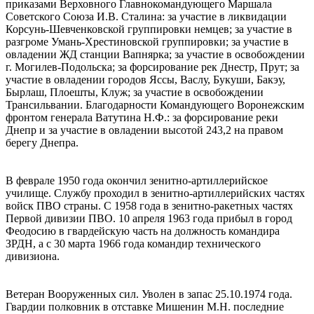
приказами Верховного Главнокомандующего Маршала
Советского Союза И.В. Сталина: за участие в ликвидации
Корсунь-Шевченковской группировки немцев; за участие в
разгроме Умань-Хрестиновской группировки; за участие в
овладении ЖД станции Вапнярка; за участие в освобождении
г. Могилев-Подольска; за форсирование рек Днестр, Прут; за
участие в овладении городов Яссы, Васлу, Букуши, Бакэу,
Бырлаш, Плоешты, Клуж; за участие в освобождении
Трансильвании. Благодарности Командующего Воронежским
фронтом генерала Ватутина Н.Ф.: за форсирование реки
Днепр и за участие в овладении высотой 243,2 на правом
берегу Днепра.
В феврале 1950 года окончил зенитно-артиллерийское
училище. Службу проходил в зенитно-артиллерийских частях
войск ПВО страны. С 1958 года в зенитно-ракетных частях
Первой дивизии ПВО. 10 апреля 1963 года прибыл в город
Феодосию в гвардейскую часть на должность командира
ЗРДН, а с 30 марта 1966 года командир технического
дивизиона.
Ветеран Вооруженных сил. Уволен в запас 25.10.1974 года.
Гвардии полковник в отставке Мишенин М.Н. последние