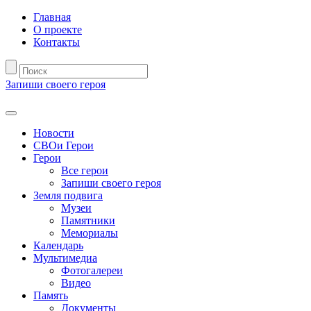
Главная
О проекте
Контакты
Запиши своего героя
Новости
СВОи Герои
Герои
Все герои
Запиши своего героя
Земля подвига
Музеи
Памятники
Мемориалы
Календарь
Мультимедиа
Фотогалереи
Видео
Память
Документы