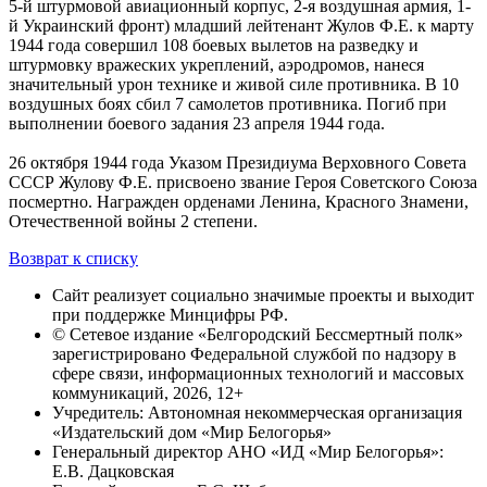
5-й штурмовой авиационный корпус, 2-я воздушная армия, 1-
й Украинский фронт) младший лейтенант Жулов Ф.Е. к марту
1944 года совершил 108 боевых вылетов на разведку и
штурмовку вражеских укреплений, аэродромов, нанеся
значительный урон технике и живой силе противника. В 10
воздушных боях сбил 7 самолетов противника. Погиб при
выполнении боевого задания 23 апреля 1944 года.
26 октября 1944 года Указом Президиума Верховного Совета
СССР Жулову Ф.Е. присвоено звание Героя Советского Союза
посмертно. Награжден орденами Ленина, Красного Знамени,
Отечественной войны 2 степени.
Возврат к списку
Сайт реализует социально значимые проекты и выходит
при поддержке Минцифры РФ.
© Сетевое издание «Белгородский Бессмертный полк»
зарегистрировано Федеральной службой по надзору в
сфере связи, информационных технологий и массовых
коммуникаций, 2026, 12+
Учредитель: Автономная некоммерческая организация
«Издательский дом «Мир Белогорья»
Генеральный директор АНО «ИД «Мир Белогорья»:
Е.В. Дацковская