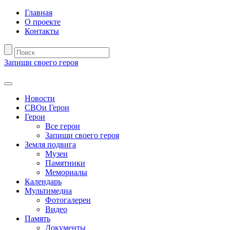
Главная
О проекте
Контакты
Запиши своего героя
Новости
СВОи Герои
Герои
Все герои
Запиши своего героя
Земля подвига
Музеи
Памятники
Мемориалы
Календарь
Мультимедиа
Фотогалереи
Видео
Память
Документы