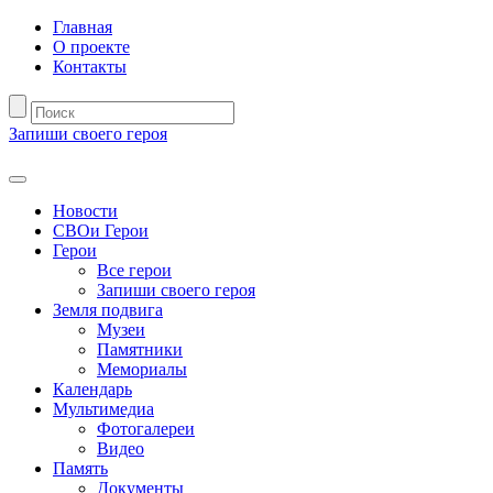
Главная
О проекте
Контакты
Запиши своего героя
Новости
СВОи Герои
Герои
Все герои
Запиши своего героя
Земля подвига
Музеи
Памятники
Мемориалы
Календарь
Мультимедиа
Фотогалереи
Видео
Память
Документы