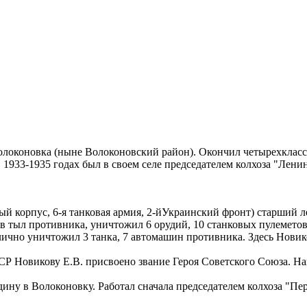
 Волоконовка (ныне Волоконовский район). Окончил четырехклас
В 1933-1935 годах был в своем селе председателем колхоза "Лени
й корпус, 6-я танковая армия, 2-йУкраинский фронт) старший ле
в тыл противника, уничтожил 6 орудий, 10 станковых пулеметов
ично уничтожил 3 танка, 7 автомашин противника. Здесь Новико
СР Новикову Е.В. присвоено звание Героя Советского Союза. На
ину в Волоконовку. Работал сначала председателем колхоза "Пер