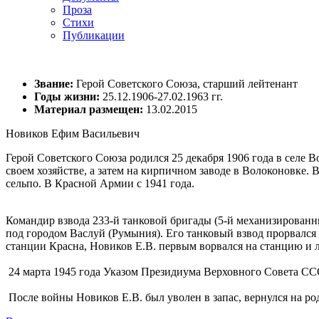
Проза
Стихи
Публикации
Звание:
Герой Советского Союза, старший лейтенант
Годы жизни:
25.12.1906-27.02.1963 гг.
Материал размещен:
13.02.2015
Новиков Ефим Васильевич
Герой Советского Союза родился 25 декабря 1906 года в селе
своем хозяйстве, а затем на кирпичном заводе в Волоконовке. 
сельпо. В Красной Армии с 1941 года.
Командир взвода 233-й танковой бригады (5-й механизированны
под городом Васлуй (Румыния). Его танковый взвод прорвался 
станции Красна, Новиков Е.В. первым ворвался на станцию и л
24 марта 1945 года Указом Президиума Верховного Совета СС
После войны Новиков Е.В. был уволен в запас, вернулся на род