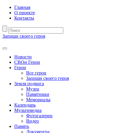
Главная
О проекте
Контакты
Запиши своего героя
Новости
СВОи Герои
Герои
Все герои
Запиши своего героя
Земля подвига
Музеи
Памятники
Мемориалы
Календарь
Мультимедиа
Фотогалереи
Видео
Память
Документы