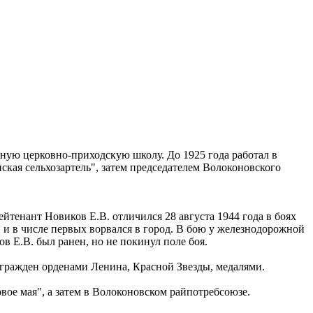
сную церковно-приходскую школу. До 1925 года работал в
нская сельхозартель", затем председателем Волоконовского
йтенант Новиков Е.В. отличился 28 августа 1944 года в боях
 и в числе первых ворвался в город. В бою у железнодорожной
в Е.В. был ранен, но не покинул поле боя.
гражден орденами Ленина, Красной Звезды, медалями.
вое мая", а затем в Волоконовском райпотребсоюзе.