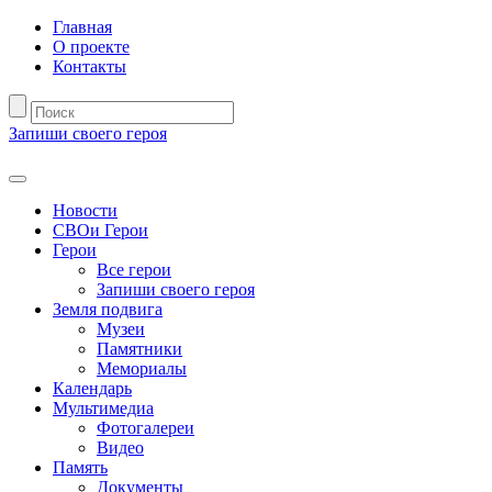
Главная
О проекте
Контакты
Запиши своего героя
Новости
СВОи Герои
Герои
Все герои
Запиши своего героя
Земля подвига
Музеи
Памятники
Мемориалы
Календарь
Мультимедиа
Фотогалереи
Видео
Память
Документы