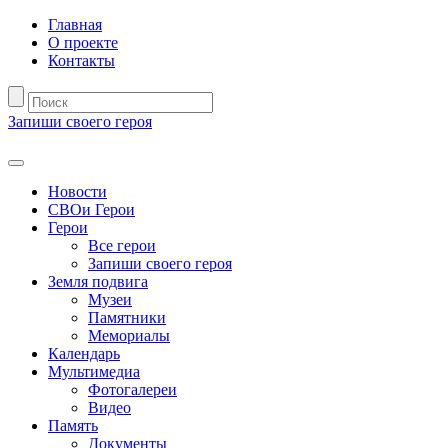
Главная
О проекте
Контакты
Запиши своего героя
Новости
СВОи Герои
Герои
Все герои
Запиши своего героя
Земля подвига
Музеи
Памятники
Мемориалы
Календарь
Мультимедиа
Фотогалереи
Видео
Память
Документы