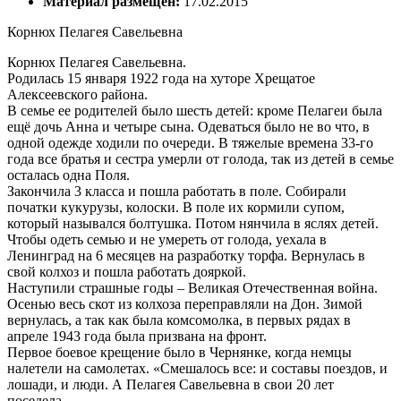
Материал размещен:
17.02.2015
Корнюх Пелагея Савельевна
Корнюх Пелагея Савельевна.
Родилась 15 января 1922 года на хуторе Хрещатое
Алексеевского района.
В семье ее родителей было шесть детей: кроме Пелагеи была
ещё дочь Анна и четыре сына. Одеваться было не во что, в
одной одежде ходили по очереди. В тяжелые времена 33-го
года все братья и сестра умерли от голода, так из детей в семье
осталась одна Поля.
Закончила 3 класса и пошла работать в поле. Собирали
початки кукурузы, колоски. В поле их кормили супом,
который назывался болтушка. Потом нянчила в яслях детей.
Чтобы одеть семью и не умереть от голода, уехала в
Ленинград на 6 месяцев на разработку торфа. Вернулась в
свой колхоз и пошла работать дояркой.
Наступили страшные годы – Великая Отечественная война.
Осенью весь скот из колхоза переправляли на Дон. Зимой
вернулась, а так как была комсомолка, в первых рядах в
апреле 1943 года была призвана на фронт.
Первое боевое крещение было в Чернянке, когда немцы
налетели на самолетах. «Смешалось все: и составы поездов, и
лошади, и люди. А Пелагея Савельевна в свои 20 лет
поседела.