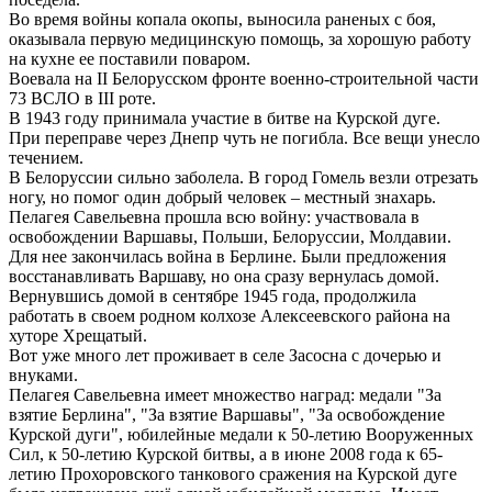
Во время войны копала окопы, выносила раненых с боя,
оказывала первую медицинскую помощь, за хорошую работу
на кухне ее поставили поваром.
Воевала на II Белорусском фронте военно-строительной части
73 ВСЛО в III роте.
В 1943 году принимала участие в битве на Курской дуге.
При переправе через Днепр чуть не погибла. Все вещи унесло
течением.
В Белоруссии сильно заболела. В город Гомель везли отрезать
ногу, но помог один добрый человек – местный знахарь.
Пелагея Савельевна прошла всю войну: участвовала в
освобождении Варшавы, Польши, Белоруссии, Молдавии.
Для нее закончилась война в Берлине. Были предложения
восстанавливать Варшаву, но она сразу вернулась домой.
Вернувшись домой в сентябре 1945 года, продолжила
работать в своем родном колхозе Алексеевского района на
хуторе Хрещатый.
Вот уже много лет проживает в селе Засосна с дочерью и
внуками.
Пелагея Савельевна имеет множество наград: медали "За
взятие Берлина", "За взятие Варшавы", "За освобождение
Курской дуги", юбилейные медали к 50-летию Вооруженных
Сил, к 50-летию Курской битвы, а в июне 2008 года к 65-
летию Прохоровского танкового сражения на Курской дуге