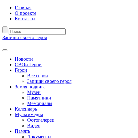
Главная
О проекте
Контакты
Запиши своего героя
Новости
СВОи Герои
Герои
Все герои
Запиши своего героя
Земля подвига
Музеи
Памятники
Мемориалы
Календарь
Мультимедиа
Фотогалереи
Видео
Память
Документы