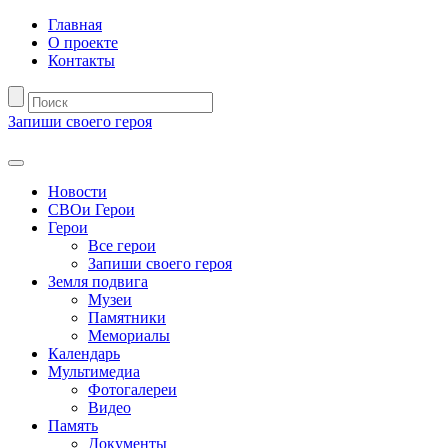
Главная
О проекте
Контакты
Запиши своего героя
Новости
СВОи Герои
Герои
Все герои
Запиши своего героя
Земля подвига
Музеи
Памятники
Мемориалы
Календарь
Мультимедиа
Фотогалереи
Видео
Память
Документы