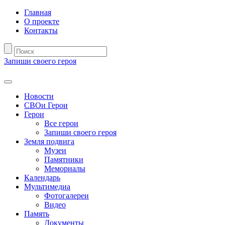
Главная
О проекте
Контакты
Запиши своего героя
Новости
СВОи Герои
Герои
Все герои
Запиши своего героя
Земля подвига
Музеи
Памятники
Мемориалы
Календарь
Мультимедиа
Фотогалереи
Видео
Память
Документы