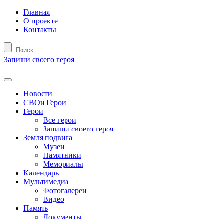
Главная
О проекте
Контакты
Запиши своего героя
Новости
СВОи Герои
Герои
Все герои
Запиши своего героя
Земля подвига
Музеи
Памятники
Мемориалы
Календарь
Мультимедиа
Фотогалереи
Видео
Память
Документы