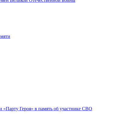
ремён Великой Отечественной войны
амяти
и «Парту Героя» в память об участнике СВО