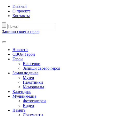
Главная
О проекте
Контакты
Запиши своего героя
Новости
СВОи Герои
Герои
Все герои
Запиши своего героя
Земля подвига
Музеи
Памятники
Мемориалы
Календарь
Мультимедиа
Фотогалереи
Видео
Память
Документы