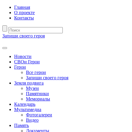
Главная
О проекте
Контакты
Запиши своего героя
Новости
СВОи Герои
Герои
Все герои
Запиши своего героя
Земля подвига
Музеи
Памятники
Мемориалы
Календарь
Мультимедиа
Фотогалереи
Видео
Память
Документы