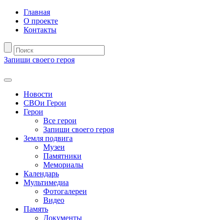
Главная
О проекте
Контакты
Запиши своего героя
Новости
СВОи Герои
Герои
Все герои
Запиши своего героя
Земля подвига
Музеи
Памятники
Мемориалы
Календарь
Мультимедиа
Фотогалереи
Видео
Память
Документы