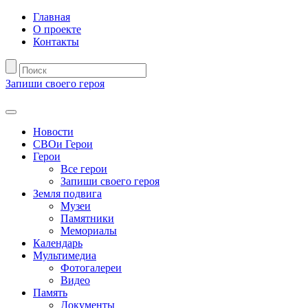
Главная
О проекте
Контакты
Запиши своего героя
Новости
СВОи Герои
Герои
Все герои
Запиши своего героя
Земля подвига
Музеи
Памятники
Мемориалы
Календарь
Мультимедиа
Фотогалереи
Видео
Память
Документы