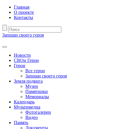
Главная
О проекте
Контакты
Запиши своего героя
Новости
СВОи Герои
Герои
Все герои
Запиши своего героя
Земля подвига
Музеи
Памятники
Мемориалы
Календарь
Мультимедиа
Фотогалереи
Видео
Память
Документы