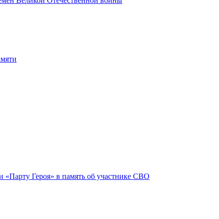
ремён Великой Отечественной войны
амяти
и «Парту Героя» в память об участнике СВО