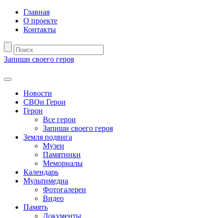
Главная
О проекте
Контакты
Запиши своего героя
Новости
СВОи Герои
Герои
Все герои
Запиши своего героя
Земля подвига
Музеи
Памятники
Мемориалы
Календарь
Мультимедиа
Фотогалереи
Видео
Память
Документы