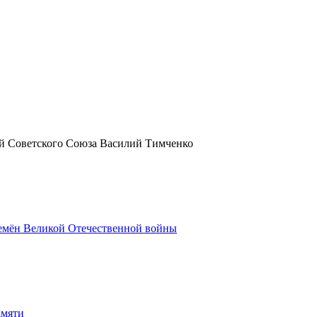
й Советского Союза Василий Тимченко
ремён Великой Отечественной войны
амяти