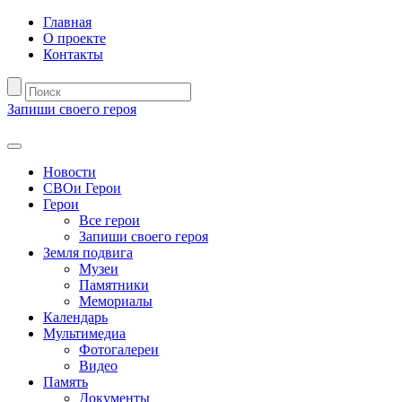
Главная
О проекте
Контакты
Запиши своего героя
Новости
СВОи Герои
Герои
Все герои
Запиши своего героя
Земля подвига
Музеи
Памятники
Мемориалы
Календарь
Мультимедиа
Фотогалереи
Видео
Память
Документы