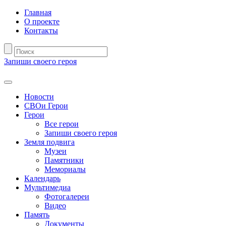
Главная
О проекте
Контакты
Запиши своего героя
Новости
СВОи Герои
Герои
Все герои
Запиши своего героя
Земля подвига
Музеи
Памятники
Мемориалы
Календарь
Мультимедиа
Фотогалереи
Видео
Память
Документы