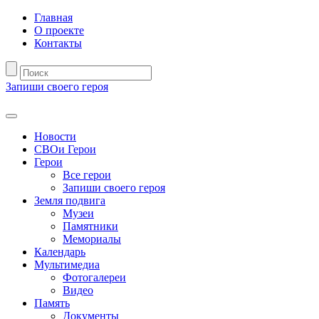
Главная
О проекте
Контакты
Запиши своего героя
Новости
СВОи Герои
Герои
Все герои
Запиши своего героя
Земля подвига
Музеи
Памятники
Мемориалы
Календарь
Мультимедиа
Фотогалереи
Видео
Память
Документы