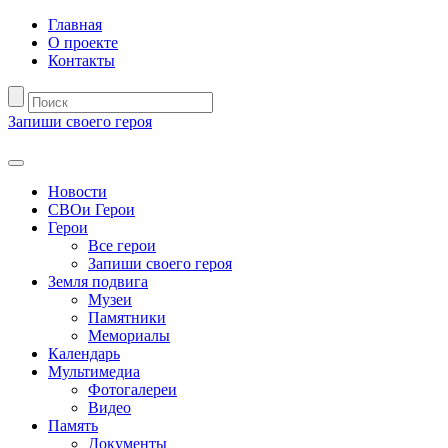
Главная
О проекте
Контакты
Запиши своего героя
Новости
СВОи Герои
Герои
Все герои
Запиши своего героя
Земля подвига
Музеи
Памятники
Мемориалы
Календарь
Мультимедиа
Фотогалереи
Видео
Память
Документы