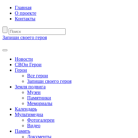
Главная
О проекте
Контакты
Запиши своего героя
Новости
СВОи Герои
Герои
Все герои
Запиши своего героя
Земля подвига
Музеи
Памятники
Мемориалы
Календарь
Мультимедиа
Фотогалереи
Видео
Память
Документы