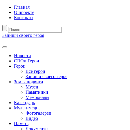
Главная
О проекте
Контакты
Запиши своего героя
Новости
СВОи Герои
Герои
Все герои
Запиши своего героя
Земля подвига
Музеи
Памятники
Мемориалы
Календарь
Мультимедиа
Фотогалереи
Видео
Память
Документы