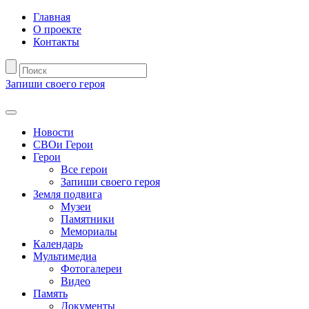
Главная
О проекте
Контакты
Запиши своего героя
Новости
СВОи Герои
Герои
Все герои
Запиши своего героя
Земля подвига
Музеи
Памятники
Мемориалы
Календарь
Мультимедиа
Фотогалереи
Видео
Память
Документы